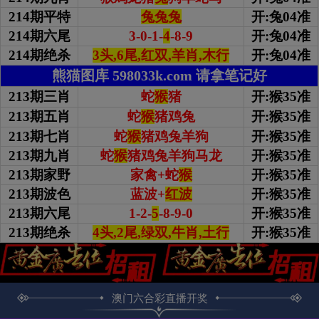
214期平特
兔兔兔
开:兔04准
214期
六尾
3-0-1-
4
-8-9
开:兔04准
214期绝杀
3头,6尾,红双,羊肖,木行
开:兔04准
熊猫图库 598033k.com 请拿笔记好
213期三肖
蛇
猴
猪
开:猴35准
213期五肖
蛇
猴
猪鸡兔
开:猴35准
213期七肖
蛇
猴
猪鸡兔羊狗
开:猴35准
213期九肖
蛇
猴
猪鸡兔羊狗马龙
开:猴35准
213期家野
家禽+蛇
猴
开:猴35准
213期波色
蓝波+
红波
开:猴35准
213期
六尾
1-2-
5
-8-9-0
开:猴35准
213期绝杀
4头,2尾,绿双,牛肖,土行
开:猴35准
澳门六合彩直播开奖