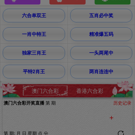
六合单双王
五肖必中奖
一肖中特王
精准爆五码
独家三肖王
一头两尾中
平特2肖王
两肖连连中
澳门六合彩
香港六合彩