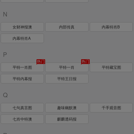
N
女财神报澳
内部传真
内幕特肖B
内幕特肖A
P
平特一肖图
平特一肖
平特藏宝图
平特内幕报
平特王日报
Q
七句真言图
趣味幽默澳
千手观音图
七肖中特澳
麒麟透码报