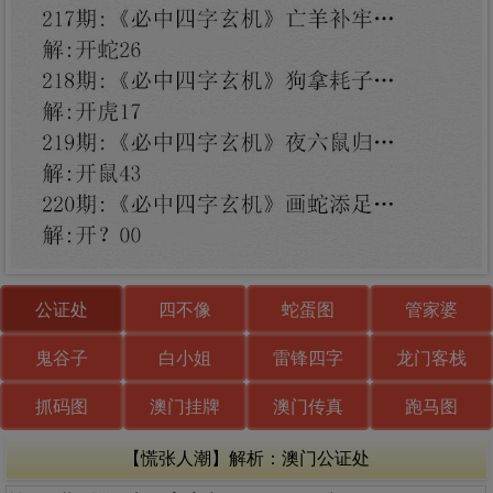
公证处
四不像
蛇蛋图
管家婆
鬼谷子
白小姐
雷锋四字
龙门客栈
抓码图
澳门挂牌
澳门传真
跑马图
【慌张人潮】解析：澳门公证处