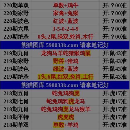
220期单双
单数+鸡牛
开:？00准
220期家野
家禽+兔猴
开:？00准
220期波色
红波+蓝波
开:？00准
220期
六尾
3-5-0-2-4-9
开:？00准
220期绝杀
0头,2尾,绿双,蛇肖,木行
开:？00准
熊猫图库 598033k.com 请拿笔记好
219期九肖
龙狗马羊蛇猪猴鸡
鼠
开:鼠43准
219期家野
野兽
+猪鸡
开:鼠43准
219期波色
绿波
+蓝波
开:鼠43准
219期绝杀
1头,6尾,红双,兔肖,土行
开:鼠43准
熊猫图库 598033k.com 请拿笔记好
218期五肖
蛇兔鸡狗
虎
开:虎17准
218期七肖
蛇兔鸡狗
虎
龙马
开:虎17准
218期九肖
蛇兔鸡狗
虎
龙马猴羊
开:虎17准
218期平特
虎虎虎
开:虎17准
218期单双
单数
+羊鸡
开:虎17准