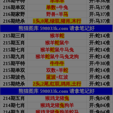
216期平特
羊羊羊
开:羊36准
216期单双
单数
+牛兔
开:马37准
216期家野
野兽+羊
马
开:马37准
216期绝杀
1头,0尾,绿双,猪肖,木行
开:马37准
熊猫图库 598033k.com 请拿笔记好
215期三肖
猴羊
蛇
开:蛇14准
215期五肖
猴羊
蛇
鼠牛
开:蛇14准
215期七肖
猴羊
蛇
鼠牛马兔
开:蛇14准
215期九肖
猴羊
蛇
鼠牛马兔龙狗
开:蛇14准
215期平特
牛牛牛
开:牛30准
215期单双
双数+羊
蛇
开:蛇14准
215期波色
蓝波
+红波
开:蛇14准
215期绝杀
2头,2尾,红双,鸡肖,土行
开:蛇14准
熊猫图库 598033k.com 请拿笔记好
214期五肖
猴鸡龙猪
兔
开:兔04准
214期七肖
猴鸡龙猪
兔
狗羊
开:兔04准
214期九肖
猴鸡龙猪
兔
狗羊蛇马
开:兔04准