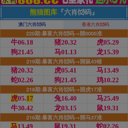
熊猫图库
『六肖⑿码』
澳门六肖⑿码
香港六肖⑿码
220期:暴富六肖⑿码→開0000准
牛06.18
猪20.32
虎05.29
狗21.45
马01.13
龙15.39
219期:暴富六肖⑿码→開鼠43错
猪20.32
虎05.41
马13.49
蛇02.26
狗21.45
鸡10.22
218期:暴富六肖⑿码→開虎17准
虎
05.
17
兔16.40
马25.49
牛30.42
龙03.15
鼠19.31
216期:暴富六肖⑿码→開马37准
马
13.49
鼠19.31
蛇02.26