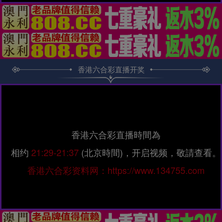
香港六合彩直播开奖
香港六合彩直播時間為
相约
21:29-21:37
(北京時間)，开启视频，敬請查看。
香港六合彩资料网：https://www.134755.com