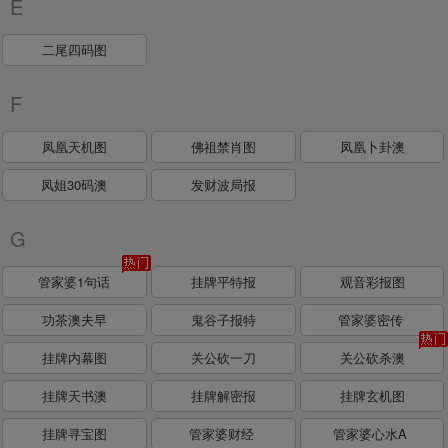
E
二尾四码图
F
凤凰天机图
佛祖禁肖图
凤凰卜卦澳
凤姐30码澳
发财波局报
G
管家婆1句话
挂牌平特报
观音彩报图
功茶澳夫早
鬼谷子报特
管家婆密传
挂牌内幕图
关公砍一刀
关公砍杀澳
挂牌天书澳
挂牌解密报
挂牌玄机图
挂牌寻宝图
管家婆财经
管家婆心水A