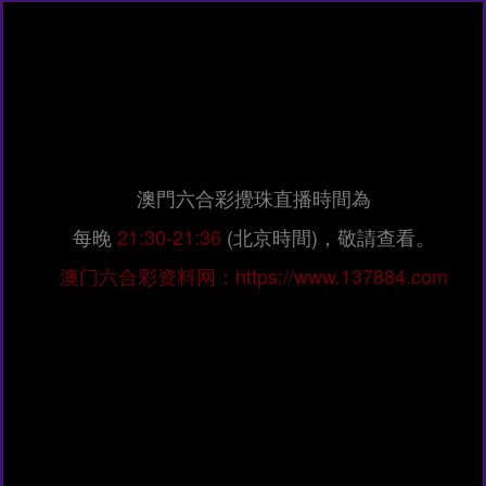
澳門六合彩攪珠直播時間為
每晚
21:30-21:36
(北京時間)，敬請查看。
澳门六合彩资料网：https://www.137884.com