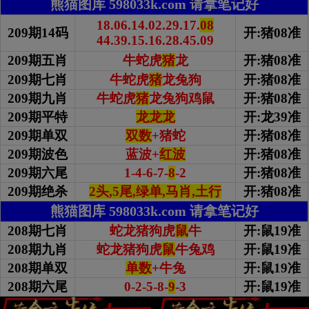
熊猫图库 598033k.com 请拿笔记好
18.06.14.02.29.17.
08
209期14码
开:猪08准
44.39.15.16.28.45.09
209期五肖
牛蛇虎
猪
龙
开:猪08准
209期七肖
牛蛇虎
猪
龙兔狗
开:猪08准
209期九肖
牛蛇虎
猪
龙兔狗鸡鼠
开:猪08准
209期平特
龙龙龙
开:龙39准
209期单双
双数
+猪蛇
开:猪08准
209期波色
蓝波+
红波
开:猪08准
209期
六尾
1-4-6-7-
8
-2
开:猪08准
209期绝杀
2头,5尾,绿单,马肖,土行
开:猪08准
熊猫图库 598033k.com 请拿笔记好
208期七肖
蛇龙猪狗虎
鼠
牛
开:鼠19准
208期九肖
蛇龙猪狗虎
鼠
牛兔鸡
开:鼠19准
208期单双
单数
+牛兔
开:鼠19准
208期
六尾
0-2-5-8-
9
-3
开:鼠19准