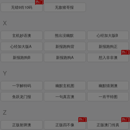
无错9肖10码
无敌猪哥报
X
玄机妙语澳
熊出没幽默
心经加大版B
心经加大版A
新报跑狗背
新报跑狗正
新报跑狗B
新报跑狗A
想入非非澳
Y
一字解特码
幽默玄机图
幽默猜测澳
鱼跃龙门报
一句真言澳
一肖平特图
Z
正版射牌澳
正版四不像
正版澳门传真