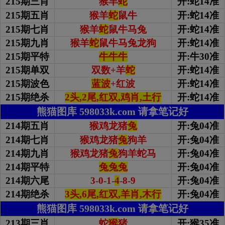
215期三肖
猴羊
蛇
开:蛇14准
215期五肖
猴羊
蛇
鼠牛
开:蛇14准
215期七肖
猴羊
蛇
鼠牛马兔
开:蛇14准
215期九肖
猴羊
蛇
鼠牛马兔龙狗
开:蛇14准
215期平特
牛牛牛
开:牛30准
215期单双
双数+羊
蛇
开:蛇14准
215期波色
蓝波
+红波
开:蛇14准
215期绝杀
2头,2尾,红双,鸡肖,土行
开:蛇14准
熊猫图库 598033k.com 请拿笔记好
214期五肖
猴鸡龙猪
兔
开:兔04准
214期七肖
猴鸡龙猪
兔
狗羊
开:兔04准
214期九肖
猴鸡龙猪
兔
狗羊蛇马
开:兔04准
214期平特
兔兔兔
开:兔04准
214期
六尾
3-0-1-
4
-8-9
开:兔04准
214期绝杀
3头,6尾,红双,羊肖,木行
开:兔04准
熊猫图库 598033k.com 请拿笔记好
213期三肖
蛇
猴
猪
开:猴35准