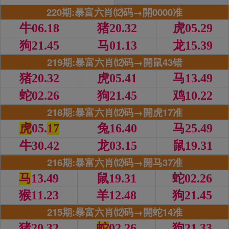
220期:暴富六肖⑿码→開0000准
牛06.18
猪20.32
虎05.29
狗21.45
马01.13
龙15.39
219期:暴富六肖⑿码→開鼠43错
猪20.32
虎05.41
马13.49
蛇02.26
狗21.45
鸡10.22
218期:暴富六肖⑿码→開虎17准
虎
05.
17
兔16.40
马25.49
牛30.42
龙03.15
鼠19.31
216期:暴富六肖⑿码→開马37准
马
13.49
鼠19.31
蛇02.26
猴11.23
羊12.48
狗21.45
215期:暴富六肖⑿码→開蛇14准
猪20.32
蛇
02.26
狗21.33