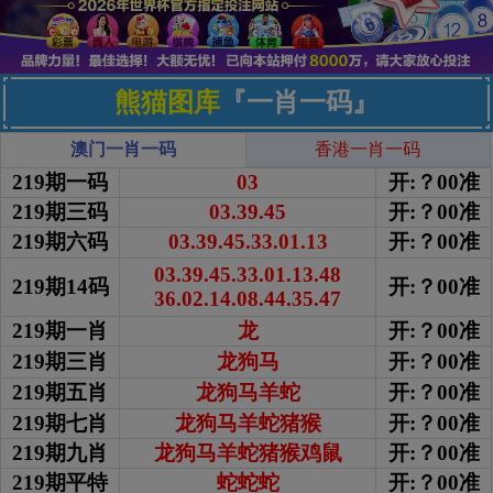
熊猫图库
『一肖一码』
澳门一肖一码
香港一肖一码
219期一码
03
开:？00准
219期三码
03.39.45
开:？00准
219期六码
03.39.45.33.01.13
开:？00准
03.39.45.33.01.13.48
219期14码
开:？00准
36.
02.14.08.44.35.47
219期一肖
龙
开:？00准
219期三肖
龙狗马
开:？00准
219期五肖
龙狗马羊蛇
开:？00准
219期七肖
龙狗马羊蛇猪猴
开:？00准
219期九肖
龙狗马羊蛇猪猴鸡鼠
开:？00准
219期平特
蛇蛇蛇
开:？00准