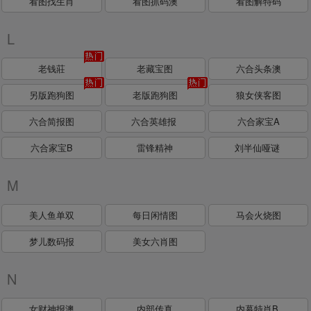
看图找生肖
看图抓码澳
看图解特码
L
老钱莊
老藏宝图
六合头条澳
另版跑狗图
老版跑狗图
狼女侠客图
六合简报图
六合英雄报
六合家宝A
六合家宝B
雷锋精神
刘半仙哑谜
M
美人鱼单双
每日闲情图
马会火烧图
梦儿数码报
美女六肖图
N
女财神报澳
内部传真
内幕特肖B