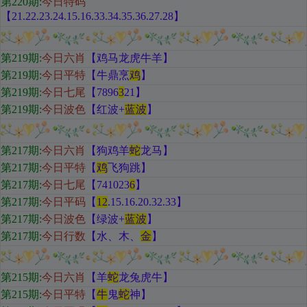
第220期:
今日特码
【21.22.23.24.15.16.33.34.35.36.27.28
】
第219期
:
今日六肖
【鸡马龙虎牛羊
】
第219期:
今日平特
【牛鼎烹
鸡
】
第219期:
今日七尾
【7896
3
21
】
第219期:
今日波色
【红
波+
蓝波
】
第217期
:
今日六肖
【狗鸡羊
蛇
龙马
】
第217期:
今日平特
【
鸡
飞狗跳
】
第217期:
今日七尾
【741023
6
】
第217期:
今日平码
【
12
.15.16.20.32.33
】
第217期:
今日波色
【绿
波+
蓝波
】
第217期:
今日行数
【水
、木、
金
】
第215期
:
今日六肖
【羊
蛇
龙兔虎牛
】
第215期:
今日平特
【
牛
鬼
蛇
神
】