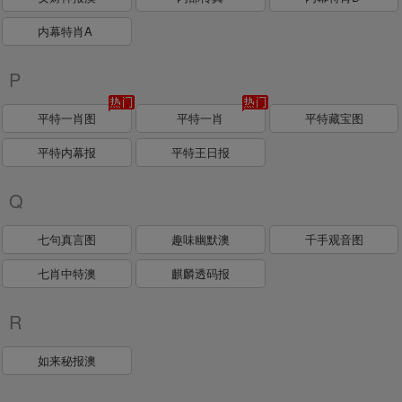
内幕特肖A
P
平特一肖图
平特一肖
平特藏宝图
平特内幕报
平特王日报
Q
七句真言图
趣味幽默澳
千手观音图
七肖中特澳
麒麟透码报
R
如来秘报澳