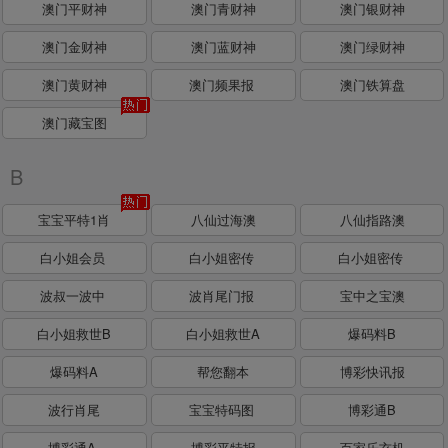
澳门平财神
澳门青财神
澳门银财神
澳门金财神
澳门蓝财神
澳门绿财神
澳门黄财神
澳门频果报
澳门铁算盘
澳门藏宝图
B
宝宝平特1肖
八仙过海澳
八仙指路澳
白小姐会员
白小姐密传
白小姐密传
波叔一波中
波肖尾门报
宝中之宝澳
白小姐救世B
白小姐救世A
爆码料B
爆码料A
帮您翻本
博彩快讯报
波行肖尾
宝宝特码图
博彩通B
博彩通A
博彩平特报
百家乐玄机