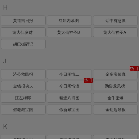
H
黄道吉日报
红姐内幕图
话中有意澳
黄大仙发财
黄大仙神圣B
黄大仙神圣A
胡巴抓码记
J
济公救民报
今日闲情二
金多宝传真
金钱报功夫
今日闲情澳
劲爆龙凤榜
江左梅郎
精选八肖图
金牛密爆
假老藏宝图
假新藏宝图
金钥匙导报
K