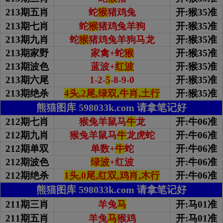
213期五肖
蛇
猴
猪鸡兔
开:猴35准
213期七肖
蛇
猴
猪鸡兔羊狗
开:猴35准
213期九肖
蛇
猴
猪鸡兔羊狗马龙
开:猴35准
213期家野
家禽+蛇
猴
开:猴35准
213期波色
蓝波+
红波
开:猴35准
213期
六尾
1-2-
5
-8-9-0
开:猴35准
213期绝杀
4头,2尾,绿双,牛肖,土行
开:猴35准
熊猫图库 598033k.com 请拿笔记好
212期七肖
猴兔羊鼠马
牛
龙
开:牛06准
212期九肖
猴兔羊鼠马
牛
龙虎蛇
开:牛06准
212期单双
单数+
牛
蛇
开:牛06准
212期波色
绿波
+红波
开:牛06准
212期绝杀
1头,0尾,红双,鸡肖,木行
开:牛06准
熊猫图库 598033k.com 请拿笔记好
211期三肖
羊兔
马
开:马01准
211期五肖
羊兔
马
猴鸡
开:马01准