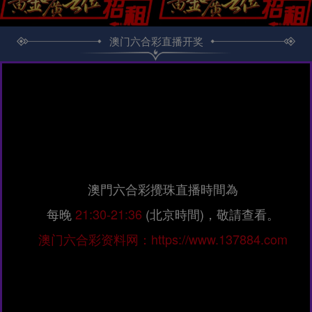
澳门六合彩直播开奖
澳門六合彩攪珠直播時間為
每晚
21:30-21:36
(北京時間)，敬請查看。
澳门六合彩资料网：https://www.137884.com