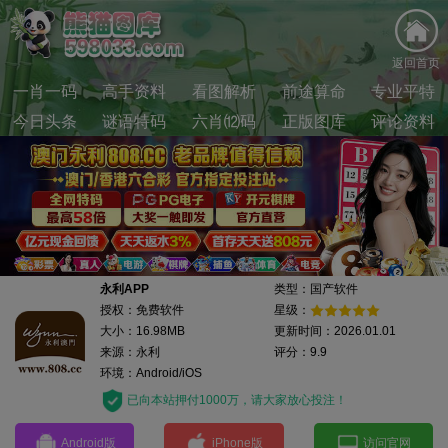
返回首页
一肖一码
高手资料
看图解析
前途算命
专业平特
今日头条
谜语特码
六肖⑿码
正版图库
评论资料
永利APP
类型：国产软件
授权：免费软件
星级：
大小：16.98MB
更新时间：2026.01.01
来源：永利
评分：9.9
环境：Android/iOS
已向本站押付1000万，请大家放心投注！
Android版
iPhone版
访问官网