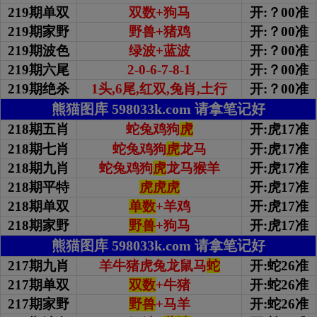
219期单双
双数+狗马
开:？00准
219期家野
野兽+猪鸡
开:？00准
219期波色
绿波+蓝波
开:？00准
219期
六尾
2-0-6-7-8-1
开:？00准
219期绝杀
1头,6尾,红双,兔肖,土行
开:？00准
熊猫图库 598033k.com 请拿笔记好
218期五肖
蛇兔鸡狗
虎
开:虎17准
218期七肖
蛇兔鸡狗
虎
龙马
开:虎17准
218期九肖
蛇兔鸡狗
虎
龙马猴羊
开:虎17准
218期平特
虎虎虎
开:虎17准
218期单双
单数
+羊鸡
开:虎17准
218期家野
野兽
+狗马
开:虎17准
熊猫图库 598033k.com 请拿笔记好
217期九肖
羊牛猪虎兔龙鼠马
蛇
开:蛇26准
217期单双
双数
+牛猪
开:蛇26准
217期家野
野兽
+马羊
开:蛇26准