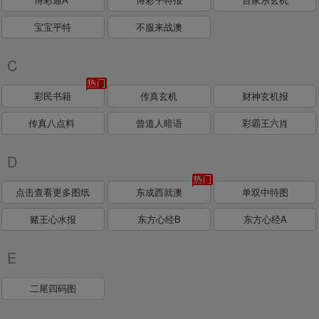
宝宝平特
不服来战澳
C
彩民书籍
传真玄机
财神玄机报
传真八点料
曾道人暗语
彩霸王六肖
D
点击查看更多图纸
东成西就澳
单双中特图
赌王心水报
东方心经B
东方心经A
E
二尾四码图