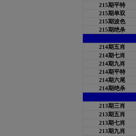
215期平特
215期单双
215期波色
215期绝杀
214期五肖
214期七肖
214期九肖
214期平特
214期
六尾
214期绝杀
213期三肖
213期五肖
213期七肖
213期九肖