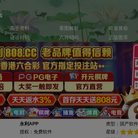
高手资料
看图解析
前途算命
谜语特码
六肖⑿码
正版图库
永利APP
类型：国产软
授权：免费软件
星级：