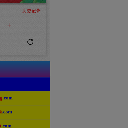
g
.com
k
.com
t
.com