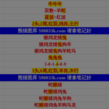
牛牛牛
双数+羊
蛇
蓝波
+红波
2头,2尾,红双,鸡肖,土行
熊猫图库 598033k.com 请拿笔记好
猴鸡龙猪
兔
猴鸡龙猪
兔
狗羊
猴鸡龙猪
兔
狗羊蛇马
兔兔兔
3-0-1-
4
-8-9
3头,6尾,红双,羊肖,木行
熊猫图库 598033k.com 请拿笔记好
蛇
猴
猪
蛇
猴
猪鸡兔
蛇
猴
猪鸡兔羊狗
蛇
猴
猪鸡兔羊狗马龙