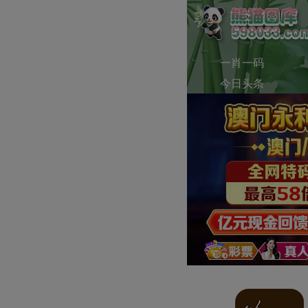
一肖一码
今日头条