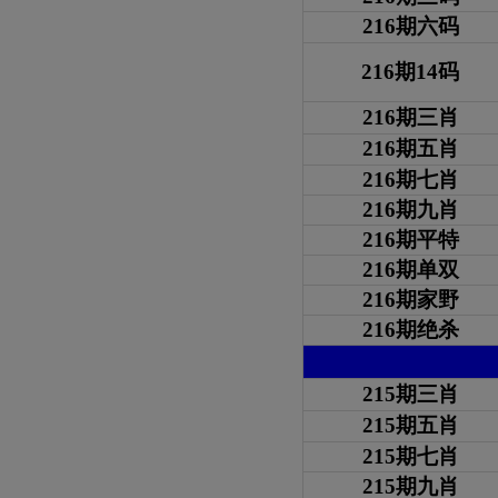
216期六码
216期14码
216期三肖
216期五肖
216期七肖
216期九肖
216期平特
216期单双
216期家野
216期绝杀
215期三肖
215期五肖
215期七肖
215期九肖