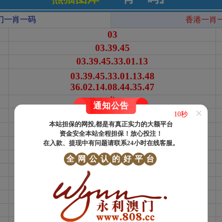
门一肖一码
香港一肖
03
03.39.45
03.39.45.33.01.13
03.39.45.33.01.13.48
36.
02.14.08.44.35.47
龙
通知公告
×
龙狗马
9秒
本站担保的网投,都是有真正实力的大额平台
龙狗马羊蛇
资金安全本站全程担保！放心投注！
龙狗马羊蛇猪猴
在入款、提现中有问题请联系24小时在线客服。
龙狗马羊蛇猪猴鸡鼠
全
网
公
认
的
好
平
台
蛇蛇蛇
双数+狗马
野兽+猪鸡
绿波+蓝波